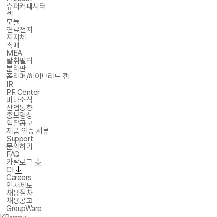
슈퍼커패시터
셀
모듈
연료전지
지지체
촉매
MEA
탈취필터
분리판
폴리머/하이브리드 캡
IR
PR Center
비나소식
산업동향
홍보영상
입찰공고
제품 인증 서류
Support
문의하기
FAQ
카탈로그
CI
Careers
인사제도
채용절차
채용공고
GroupWare
arrow