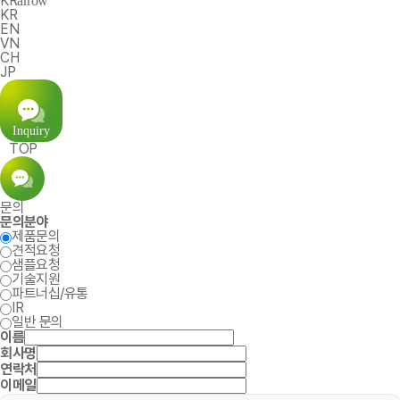
KR
KR
EN
VN
CH
JP
TOP
문의
문의분야
제품문의
견적요청
샘플요청
기술지원
파트너십/유통
IR
일반 문의
이름
회사명
연락처
이메일