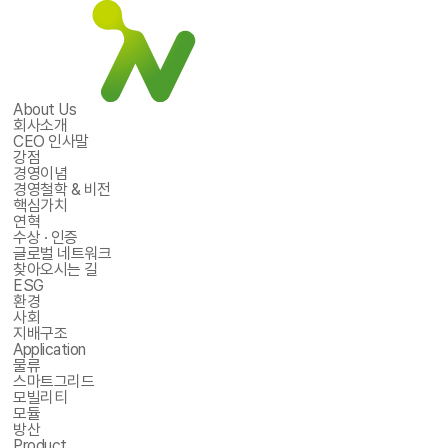
About Us
회사소개
CEO 인사말
강점
경영이념
경영철학 & 비전
핵심가치
연혁
수상 · 인증
글로벌 네트워크
찾아오시는 길
ESG
환경
사회
지배구조
Application
물류
스마트그리드
모빌리티
모듈
방산
Product