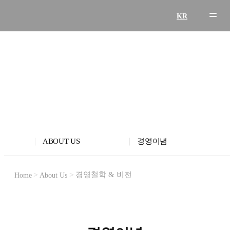
KR
친환경 기술로 더 나은 세상을 만드는 비나텍의 경영철
학 및 비전
A
B
O
U
T
U
S
ABOUT US
경영이념
경영철학 & 비전
Home
About Us