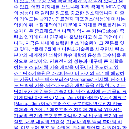
이 있고, 이 구멍 안에 백금 촉매가 쏙쏙 박혀 있다고 할
수 있죠. 어떤 지지체를 쓰느냐에 따라 촉매와 MEA 단계
의 성능이 확 달라질 정도로 중요한 원소재입니다. 매출
의 기여도는 낮지만, 연료전지 퍼포먼스(성능)에 미치는
영향이 워낙 절대적이기 때문에 지지체를 컨트롤하는 기
술이 매우 중요해요.” 비나텍의 역사는 카본(Carbon), 즉
탄소 입자에 대한 연구에서 출발했다고 해도 과언이 아
니다. 지금은 사내에 설립한 탄소기술원이 그 전통을 잇
고 있다. “올해 7월에 비나탄소기술원을 세우면서 탄소
분야의 세계적인 석학인 큐슈대학의 윤성호 교수님을 원
장으로 모셨어요. 연료전지의 성능과 내구에 큰 역할을
하는 탄소 담지체 기술 개발을 이곳에서 주도하고 있
죠.” 탄소기술원은 2~20나노미터 사이의 크기에 해당하
는 기공이 있는 메조포러스(Mesoporous) 지지체, 탄소 나
노 드릴링 기술, 탄소나노섬유 개발 등을 진행한다. 이는
난이도가 매우 높은 기술이다. 탄소 입자에 난 기공의 크
기에 따라 마이크로(Micro, 2nm 이하)·메조(Meso)·매크로
(Macro, 20nm 이상) 포러스로 구분한다. 연료전지 전극
촉매와 관련이 큰 메조포러스 지지체 개발을 위해서는
기공의 크기와 분포도뿐 아니라 기공 입구의 크기와 굴
절도, 내부 채널의 연결성, 기공 내외부 백금 촉매의 비
율, 이오노머 분포 등 수많은 변수를 제어할 수 있어야 한