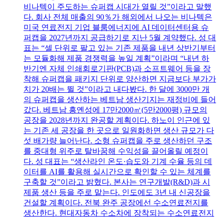
비나텍이 주도하는 슈퍼캡 시대가 열릴 것”이라고 말했
다. 회사 전체 매출의 90％가 해외에서 나오는 비나텍은
미국 연료전지 기업 블룸에너지에 AI 데이터센터용 슈
퍼캡을 2027년까지 공급하기로 지난 5월 계약했다. 성 대
표는 “셀 단위로 팔고 있는 기존 제품을 내년 상반기부터
는 모듈화해 제품 경쟁력을 높일 계획”이라며 “내년 하
반기엔 자체 인쇄회로기판(PCB)과 소프트웨어 등을 장
착해 슈퍼캡을 패키지 단위로 양산하면 지금보다 부가가
치가 20배는 뛸 것”이라고 내다봤다. 한 달에 3000만 개
의 슈퍼캡을 생산하는 베트남 생산기지는 재정비에 들어
갔다. 베트남 흥옌성에 17만2000㎡(5만2000평) 규모의
공장을 2028년까지 완공할 계획이다. 하노이 인근에 있
는 기존 세 공장을 한 곳으로 일원화하면 생산 규모가 다
섯 배가량 늘어난다. 소형 슈퍼캡을 주로 생산하던 구조
를 중대형 위주로 탈바꿈해 수익성을 끌어올릴 예정이
다. 성 대표는 “생산라인 온도·습도와 기계 수율 등의 데
이터를 AI를 활용해 실시간으로 확인할 수 있는 체계를
구축할 것”이라고 밝혔다. 본사는 연구개발(R&D)과 시
제품 생산 등을 주로 맡는다. 인도에도 3년 내 신공장을
건설할 계획이다. 전북 완주 공장에선 수소연료전지를
생산한다. 현대자동차 수소차에 장착되는 수소연료전지