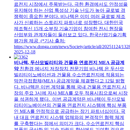
료전지 시장에서 주목받는다. 극한 환경에서도 안정성을
유지해야 하는 산업 특성상 기술 난도가 높아 글로벌 경
쟁력이 중요한 분야다. 비나텍은 이미 여러 글로벌 제조
사가 신뢰하는 스토리지 파트너로 성장했다. 대한민국
제조혁신 15개 소부장 기술기업이 참여한 전시 현장을
산업부와 관계자들이 둘러보고 있다. 한국산업기술기획
평가원 제공 (*기사 출처:
https://www.donga.com/news/Society/article/all/20251124/132
2025-12-18
비나텍, 두산모빌리티와 건물용 연료전지 MEA 공급계
약
친환경 에너지 저장장치 전문기업 비나텍 은 두산모
빌리티이노베이션과 건물용 수소연료전지에 적용되는
막전극접합체(MEA) 공급계약을 체결했다고 12일 밝혔
다. 비나텍은 이번 계약을 통해 국내 건물용 연료전지 시
장의 주요 3시에 자사 MEA를 모두 적용시킴으로써 시장
을 석권하게 됐다. 이번 공급계약은 비나텍이 두산모빌
리티이노베이션의 건물용 연료전지 시스템에 핵심 부품
인 MEA를 안정적으로 공급하는 장기 파트너십이다. 국
내 대표 연료전지 시스템 업체와의 본격적인 협력 체계
를 구축했다는 점에서 의미가 크다. 수소연료전지 핵심
부품의 국산화 및 기술 자립도 향상에도 기여할 것으로