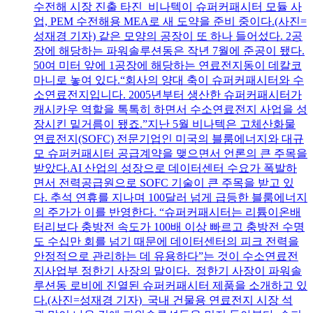
수전해 시장 진출 타진 비나텍이 슈퍼커패시터 모듈 사
업, PEM 수전해용 MEA로 새 도약을 준비 중이다.(사진=
성재경 기자) 같은 모양의 공장이 또 하나 들어섰다. 2공
장에 해당하는 파워솔루션동은 작년 7월에 준공이 됐다.
50여 미터 앞에 1공장에 해당하는 연료전지동이 데칼코
마니로 놓여 있다.“회사의 양대 축이 슈퍼커패시터와 수
소연료전지입니다. 2005년부터 생산한 슈퍼커패시터가
캐시카우 역할을 톡톡히 하면서 수소연료전지 사업을 성
장시킨 밑거름이 됐죠.”지난 5월 비나텍은 고체산화물
연료전지(SOFC) 전문기업인 미국의 블룸에너지와 대규
모 슈퍼커패시터 공급계약을 맺으면서 언론의 큰 주목을
받았다.AI 산업의 성장으로 데이터센터 수요가 폭발하
면서 전력공급원으로 SOFC 기술이 큰 주목을 받고 있
다. 추석 연휴를 지나며 100달러 넘게 급등한 블룸에너지
의 주가가 이를 반영한다. “슈퍼커패시터는 리튬이온배
터리보다 충방전 속도가 100배 이상 빠르고 충방전 수명
도 수십만 회를 넘기 때문에 데이터센터의 피크 전력을
안정적으로 관리하는 데 유용하다”는 것이 수소연료전
지사업부 정한기 사장의 말이다. 정한기 사장이 파워솔
루션동 로비에 진열된 슈퍼커패시터 제품을 소개하고 있
다.(사진=성재경 기자) 국내 건물용 연료전지 시장 석