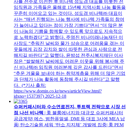
사를 전주로 이전한 후 비나텍 성도경 대표를 비롯한 전
임직원과 가족들은 올해로 15년째 지역사회 나눔 활동을
꾸준히 이어오고 있는 것이다. 성도경 비나텍㈜ 대표이
사는 “매년 진행되는 나눔 행사에 비나텍 가족들의 참여
가 늘어나고 있다는 점이 가장 기쁘다”면서 “더 많은 분
이 나눔의 기쁨을 함께할 수 있도록 앞으로도 지속적으
로 노력하겠다”고 밝혔다. 주영진 비나미래나눔재단 이
사장도 “추워진 날씨와 물가 상승으로 어려움을 겪는 이
웃들에게 김장 김치와 쌀이 따뜻한 관심과 사랑으로 전
해지길 바란다”고 말했다. 윤방섭 전주시복지재단 이사
장은 “쌀쌀해진 날씨에도 어려운 이웃을 위해 봉사해 주
신 비나텍㈜ 임직원 여러분께 깊은 감사를 드린다”면서
“추운 겨울을 보내야 하는 취약계층을 위해 더 많은 기업
과 단체가 나눔 활동에 동참해 주시길 바란다”고 말했
다. (*기사 출처:
https://www.domin.co.kr/news/articleView.html?
idxno=1537397)
2025-12-18
슈퍼커패시터와 수소연료전지, 투트랙 전략으로 시장 선
점 나선 비나텍
| 美 블룸에너지와 대규모 슈퍼커패시터
공급계약| 에스, 범한퓨얼셀, DMI 등 대표 3사에 MEA 납
품| 탄소기술원 세워 ‘탄소 지지체’ 개발에 집중| 美 PEM