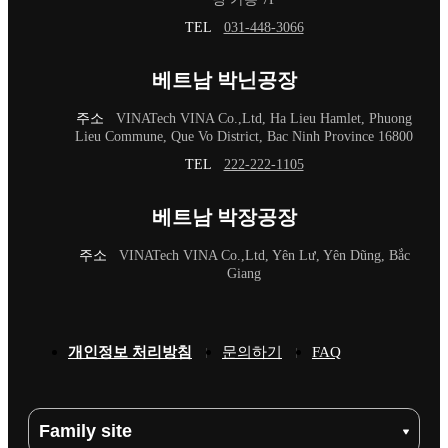
TEL
031-448-3066
베트남 박닌공장
주소
VINATech VINA Co.,Ltd, Ha Lieu Hamlet, Phuong
Lieu Commune, Que Vo District, Bac Ninh Province 16800
TEL
222-222-1105
베트남 박장공장
주소
VINATech VINA Co.,Ltd, Yên Lư, Yên Dũng, Bắc
Giang
개인정보 처리방침
문의하기
FAQ
Family site