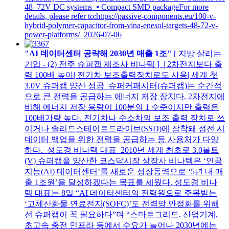
48–72V DC systems ⦁ Compact SMD packageFor more
details, please refer to:https://passive-components.eu/100-v-
hybrid-polymer-capacitor-from-vina-enesol-targets-48-72-v-
power-platforms/
2026-07-06
"AI 데이터센터 공략해 2030년 매출 1조"
[ 지방 살리는
기업 - (2) 전주 슈퍼캡 제조사 비나텍 ] | 2차전지보다 출
력 100배 높아| 전기차 보조출력장치로도 사용| 세계 첫
3.0V 슈퍼캡 양산 성공 슈퍼커패시터(슈퍼캡)는 순간적
으로 큰 전력을 공급하는 에너지 저장 장치다. 2차전지에
비해 에너지 저장 용량이 100분의 1 수준이지만 출력은
100배가량 높다. 전기차나 수소차의 보조 출력 장치로 쓰
이거나 솔리드스테이트드라이브(SSD)에 장착돼 정전 시
데이터 백업을 위한 전력을 공급하는 등 사용처가 다양
하다. 성도경 비나텍 대표 2010년 세계 최초로 3.0볼트
(V) 슈퍼캡을 양산한 코스닥시장 상장사 비나텍은 ‘인공
지능(AI) 데이터센터’를 새로운 성장동력으로 ‘5년 내 매
출 1조원’을 달성하겠다는 목표를 세웠다. 성도경 비나
텍 대표는 8일 “AI 데이터센터의 전력원으로 주목받는
‘고체산화물 연료전지(SOFC)’도 전력망 안정화를 위해
선 슈퍼캡이 꼭 필요하다”며 “스마트그리드, 산업기계,
초고속 충전 인프라 등에서 수요가 늘어나 2030년에는