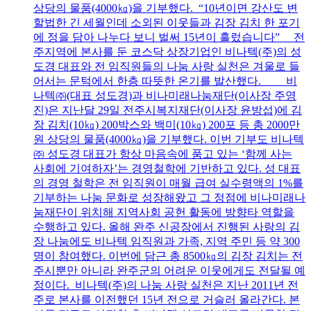
상당의 물품(4000㎏)을 기부했다. “10년이면 강산도 변
할법한 긴 세월인데 소외된 이웃들과 김장 김치 한 포기
에 정을 담아 나누다 보니 벌써 15년이 흘렀습니다” 전
주지역에 본사를 둔 코스닥 상장기업인 비나텍(주)의 성
도경 대표와 전 임직원들의 나눔 사랑 실천은 겨울로 들
어서는 문턱에서 한층 따뜻한 온기를 발산했다. 비
나텍㈜(대표 성도경)과 비나미래나눔재단(이사장 주영
진)은 지난달 29일 전주시복지재단(이사장 윤방섭)에 김
장 김치(10㎏) 200박스와 백미(10㎏) 200포 등 총 2000만
원 상당의 물품(4000㎏)을 기부했다. 이번 기부도 비나텍
㈜ 성도경 대표가 항상 마음속에 품고 있는 ‘함께 사는
사회에 기여하자’는 경영철학에 기반하고 있다. 성 대표
의 경영 철학은 전 임직원이 매월 급여 실수령액의 1%를
기부하는 나눔 문화로 성장해왔고 그 정점에 비나미래나
눔재단이 위치해 지역사회 공헌 활동에 방향타 역할을
수행하고 있다. 올해 완주 신공장에서 진행된 사랑의 김
장 나눔에도 비나텍 임직원과 가족, 지역 주민 등 약 300
명이 참여했다. 이번에 담근 총 8500㎏의 김장 김치는 전
주시뿐만 아니라 완주군의 어려운 이웃에게도 전달될 예
정이다. 비나텍(주)의 나눔 사랑 실천은 지난 2011년 전
주로 본사를 이전했던 15년 전으로 거슬러 올라간다. 본