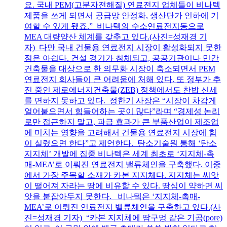
요. 국내 PEM(고분자전해질) 연료전지 업체들이 비나텍
제품을 쓰게 되면서 공급망 안정화, 생산단가 인하에 기
여할 수 있게 됐죠.” 비나텍의 수소연료전지동으로
MEA 대량양산 체계를 갖추고 있다.(사진=성재경 기
자) 다만 국내 건물용 연료전지 시장이 활성화되지 못한
점은 아쉽다. 건설 경기가 침체되고, 공공기관이나 민간
건축물을 대상으로 한 의무화 시장이 축소되면서 PEM
연료전지 회사들이 큰 어려움에 처해 있다. 또 정부가 추
진 중인 제로에너지건축물(ZEB) 정책에서도 찬밥 신세
를 면하지 못하고 있다. 정한기 사장은 “시장이 차갑게
얼어붙으면서 힘들어하는 곳이 많다”라며 “경제성 논리
로만 접근하지 말고, 파급 효과가 큰 부품산업이 제조업
에 미치는 영향을 고려해서 건물용 연료전지 시장에 힘
이 실렸으면 한다”고 제언한다. 탄소기술원 통해 ‘탄소
지지체’ 개발에 집중 비나텍은 세계 최초로 ‘지지체-촉
매-MEA’로 이뤄진 연료전지 밸류체인을 구축했다. 이중
에서 가장 주목할 소재가 카본 지지체다. 지지체는 씨앗
이 떨어져 자라는 땅에 비유할 수 있다. 땅심이 약하면 씨
앗을 붙잡아두지 못한다. 비나텍은 ‘지지체-촉매-
MEA’로 이뤄진 연료전지 밸류체인을 구축하고 있다.(사
진=성재경 기자) “카본 지지체에 땀구멍 같은 기공(pore)