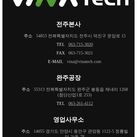
전주본사
주소
54853 전북특별자치도 전주시 덕진구 운암로 15
TEL
063-715-3020
FAX
063-715-3021
E-MAIL
vina@vinatech.com
완주공장
주소
55313 전북특별자치도 완주군 봉동읍 제내리 1268
(첨단산업1로 253)
TEL
063-261-4112
영업사무소
주소
14055 경기도 안양시 동안구 관양동 1122-5 청룡빌
딩 가동 7F