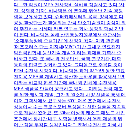
다. 한 직원이 MEA 전사장비 설비를 점검하고 있다.(사
진=성재경 기자) 비나텍은 이 분야에 뛰어난 기술 경쟁
력을 보유하고 있다. 슈퍼커패시터의 음극, 양극에도 다
공성 활성탄소가 활용되는 만큼 탄소기술원이 중심이 되
어 추진하는 차세대 카본 연구는 회사 성장의 핵심 기반
이 된다. 비나텍은 올해 산업통상자원부에서 주관하는
‘소재부품장비 으뜸기업’에 선정이 됐다. 이와 관련해
‘메조포러스 탄소 지지체(MPC) 기반 고내구 연료전지
막전극접합체 생산기술 개발’이라는 과제를 기획해 준
비하고 있다. 또 국내외 전문업체, 국책 연구기관, 대학
등과의 협력도 강화하고 있다. 그다음으로 주목할 것이
PEM 수전해 시장이다. 비나텍은 과거 약 20년 동안 연료
전지용 MEA를 개발하고 생산한 노하우를 활용해서 1년
이라는 비교적 짧은 기간에 국내외 업체에 수전해용
MEA 샘플을 만들어 공급하고 있다. “이리듐 전극 제조
를 위한 레시피 개발, 고가의 원소재 사양 선별을 통해 메
이저 고객사에서 요구하는 60℃ 저온 조건에서 수전해
성능이나 수소 크로스오버 특성을 개선한 샘플을 지속적
으로 개발해왔어요. 또 30bar 이상의 캐소드·애노드 차압
조건에서 장시간 내구 시험을 병행해서 우리 제품의 뛰
어난 점을 부각할 생각입니다.” PEM 수전해로 미국 시