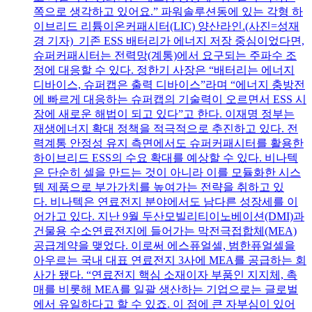
쪽으로 생각하고 있어요.” 파워솔루션동에 있는 각형 하
이브리드 리튬이온커패시터(LIC) 양산라인.(사진=성재
경 기자) 기존 ESS 배터리가 에너지 저장 중심이었다면,
슈퍼커패시터는 전력망(계통)에서 요구되는 주파수 조
정에 대응할 수 있다. 정한기 사장은 “배터리는 에너지
디바이스, 슈퍼캡은 출력 디바이스”라며 “에너지 충방전
에 빠르게 대응하는 슈퍼캡의 기술력이 오르면서 ESS 시
장에 새로운 해법이 되고 있다”고 한다. 이재명 정부는
재생에너지 확대 정책을 적극적으로 추진하고 있다. 전
력계통 안정성 유지 측면에서도 슈퍼커패시터를 활용한
하이브리드 ESS의 수요 확대를 예상할 수 있다. 비나텍
은 단순히 셀을 만드는 것이 아니라 이를 모듈화한 시스
템 제품으로 부가가치를 높여가는 전략을 취하고 있
다. 비나텍은 연료전지 분야에서도 남다른 성장세를 이
어가고 있다. 지난 9월 두산모빌리티이노베이션(DMI)과
건물용 수소연료전지에 들어가는 막전극접합체(MEA)
공급계약을 맺었다. 이로써 에스퓨얼셀, 범한퓨얼셀을
아우르는 국내 대표 연료전지 3사에 MEA를 공급하는 회
사가 됐다. “연료전지 핵심 소재이자 부품인 지지체, 촉
매를 비롯해 MEA를 일괄 생산하는 기업으로는 글로벌
에서 유일하다고 할 수 있죠. 이 점에 큰 자부심이 있어