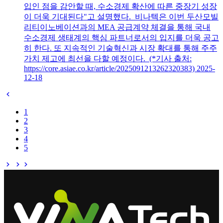
입인 점을 감안할 때, 수소경제 확산에 따른 중장기 성장
이 더욱 기대된다"고 설명했다. 비나텍은 이번 두산모빌
리티이노베이션과의 MEA 공급계약 체결을 통해 국내
수소경제 생태계의 핵심 파트너로서의 입지를 더욱 공고
히 한다. 또 지속적인 기술혁신과 시장 확대를 통해 주주
가치 제고에 최선을 다할 예정이다. (*기사 출처:
https://core.asiae.co.kr/article/2025091213262320383)
2025-
12-18
1
2
3
4
5