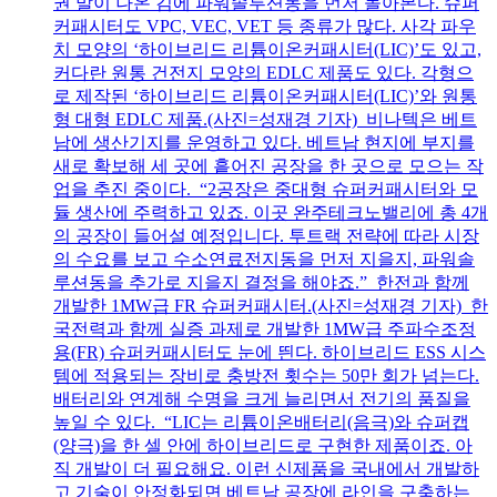
권 말이 나온 김에 파워솔루션동을 먼저 돌아본다. 슈퍼
커패시터도 VPC, VEC, VET 등 종류가 많다. 사각 파우
치 모양의 ‘하이브리드 리튬이온커패시터(LIC)’도 있고,
커다란 원통 건전지 모양의 EDLC 제품도 있다. 각형으
로 제작된 ‘하이브리드 리튬이온커패시터(LIC)’와 원통
형 대형 EDLC 제품.(사진=성재경 기자) 비나텍은 베트
남에 생산기지를 운영하고 있다. 베트남 현지에 부지를
새로 확보해 세 곳에 흩어진 공장을 한 곳으로 모으는 작
업을 추진 중이다. “2공장은 중대형 슈퍼커패시터와 모
듈 생산에 주력하고 있죠. 이곳 완주테크노밸리에 총 4개
의 공장이 들어설 예정입니다. 투트랙 전략에 따라 시장
의 수요를 보고 수소연료전지동을 먼저 지을지, 파워솔
루션동을 추가로 지을지 결정을 해야죠.” 한전과 함께
개발한 1MW급 FR 슈퍼커패시터.(사진=성재경 기자) 한
국전력과 함께 실증 과제로 개발한 1MW급 주파수조정
용(FR) 슈퍼커패시터도 눈에 띈다. 하이브리드 ESS 시스
템에 적용되는 장비로 충방전 횟수는 50만 회가 넘는다.
배터리와 연계해 수명을 크게 늘리면서 전기의 품질을
높일 수 있다. “LIC는 리튬이온배터리(음극)와 슈퍼캡
(양극)을 한 셀 안에 하이브리드로 구현한 제품이죠. 아
직 개발이 더 필요해요. 이런 신제품을 국내에서 개발하
고 기술이 안정화되면 베트남 공장에 라인을 구축하는