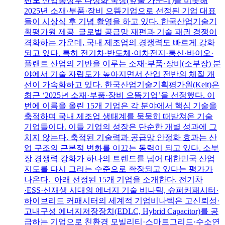
선도
산업통상부 나성화 국장(앞줄 가운데)을 비롯해
2025년 소재·부품·장비 으뜸기업으로 선정된 기업 대표
들이 시상식 후 기념 촬영을 하고 있다. 한국산업기술기
획평가원 제공 글로벌 공급망 재편과 기술 패권 경쟁이
격화하는 가운데, 국내 제조업의 경쟁력도 빠르게 강화
되고 있다. 특히 전기차·반도체·이차전지·통신·바이오·
플랜트 산업의 기반을 이루는 소재·부품·장비(소부장) 분
야에서 기술 자립도가 높아지면서 산업 전반의 체질 개
선이 가속화하고 있다. 한국산업기술기획평가원(Keit)은
최근 ‘2025년 소재·부품·장비 으뜸기업’을 선정했다. 이
번에 이름을 올린 15개 기업은 각 분야에서 핵심 기술을
축적하며 국내 제조업 생태계를 묵묵히 떠받쳐온 기술
기업들이다. 이들 기업의 성장은 단순한 개별 성과에 그
치지 않는다. 축적된 기술력과 공급망 안정화 효과는 산
업 구조의 근본적 변화를 이끄는 동력이 되고 있다. 소부
장 경쟁력 강화가 하나의 트렌드를 넘어 대한민국 산업
지도를 다시 그리는 수준으로 확장되고 있다는 평가가
나온다. 아래 선정된 15개 기업을 소개한다. 전기차
·ESS·신재생 시대의 에너지 기술 비나텍, 슈퍼커패시터·
하이브리드 커패시터의 세계적 기업비나텍은 고신뢰성·
고내구성 에너지저장장치(EDLC, Hybrid Capacitor)를 공
급하는 기업으로 친환경 모빌리티·스마트그리드·수소연