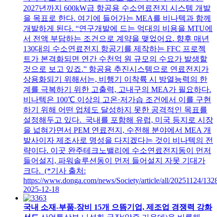
2027년까지 600kW급 항공용 수소연료전지 시스템 개발
을 목표로 한다. 여기에 들어가는 MEA를 비나텍과 함께
개발하게 된다. “연구개발에 드는 억대의 비용을 MTU에
서 전액 부담하는 조건으로 계약을 맺었어요. 향후 매년
130대의 수소연료전지 항공기를 제작하는 FFC 프로젝
트가 본격화되면 연간 수천억 원 규모의 수요가 발생할
것으로 보고 있죠.” 항공용 추진시스템으로 연료전지가
상용화되기 위해서는, 비행기 이착륙 시 방열능력의 한
계를 극복하기 위한 고출력, 고내구의 MEA가 필요하다.
비나텍은 100℃ 이상의 고온·저가습 조건에서 이를 구현
하기 위해 어떤 업체도 달성하지 못한 공격적인 목표를
설정해두고 있다. 국내를 포함해 유럽, 미국 등지로 시장
을 넓혀가면서 PEM 연료전지, 수전해 분야에서 MEA 개
발사이자 제조사로 명성을 다지겠다는 것이 비나텍의 전
략이다. 이곳 완주테크노밸리에 수소연료전지동이 먼저
들어설지, 파워솔루션동이 먼저 들어설지 자못 기대가
크다. (*기사 출처:
https://www.donga.com/news/Society/article/all/20251124/132
2025-12-18
국내 소재-부품-장비 15개 으뜸기업, 제조업 경쟁력 강화