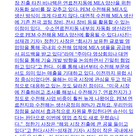
장 진출 타진 비나텍은 연료전지동에 MEA 양산을 위한
자동화 설비를 잘 갖추고 있다. PEM 수전해용 MEA도
생산 방식이 크게 다르지 않다. 대면적 수전해 MEA 생산
에 기존 전극 코팅 장비, 전사 장비 등을 활용할 수 있는
이점이 있다. 수소연료전지동 내부의 자동화 생산라인
으로 PEM 수전해용 MEA 양산에 활용될 수 있다.(사진=
성재경 기자) 정한기 사장은 “회사가 보유한 글로벌 영
업망을 통해 국내외 수전해 업체에 MEA 샘플을 공급해
서 피드백을 받고 있다”라며 “주마다 영상회의나 대면
미팅을 통해 기술 개발 방향을 논의하면서 긴밀히 협업
하고 있다”고 한다. 이를 통해 내년부터 수전해 부문에
서도 의미 있는 매출을 기대하고 있다. 이전까지 유럽 시
장 중심이었다면, 올해는 미국 시장에 관심을 두고 적극
적으로 대응하고 있는 것도 달라진 점이다. “미국 시장
에 진출하려고 조사를 해보니 수전해가 7, 연료전지가 3
정도로 수전해 사업 비중이 훨씬 높게 나왔어요. PEM 연
료전지와 수전해는 생산공정의 80%가 겹쳐요. 우리만의
장점을 살려서 효과적으로 자원을 투입한다면 승산이 있
다는 판단으로 이번에 영업 조직도 새로 꾸렸습니
다.” 정한기 사장은 “해외 시장 진출에 큰 공을 들이고
있다”고 한다.(사진=성재경 기자) 시장이 작은 국내에서