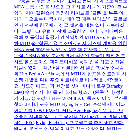
1, 2등을 다투는 건 의미가 없다고 본다. 해외 프로젝트로
MEA 납품 승인을 받으면 그 자체로 하나의 기준이 될 수
있다. 지미 팰런쇼에 등장해 라이브로 ‘골든’을 부른 이
재가 떠오르는 대목이다. ‘케이팝 데몬 헌터스’의 글로벌
인기 덕분에 한국에서 싱글 앨범을 내는 일이 가능해졌
다. 그렇다고 유럽 시장에 소홀한 건 아니다. 비나텍은
올해 초 독일의 항공기 엔진업체인 MTU Aero Engines(이
하 MTU)와 ‘항공기용 수소연료전지 시스템 개발을 위한
MEA 공급계약’을 맺었다. 뮌헨에 본사를 둔 MTU는
1934년 BMW에서 분사되면서 설립된 항공기 엔진 제조
사로 롤스로이스, 피아트아비오 등과 손을 잡고 엔진을
개발해왔다. “작년 6월 베를린에서 열린 항공우주박람
회(ILA Berlin Air Show)에서 MTU가 항공용 연료전지 시
스템 개발을 위한 주요 파트너사로 비나텍을 선정했어
요. 성도경 대표님과 현장을 찾아 바나비 로우(Barnaby
Law) 수석엔지니어를 만나기도 했죠.” (왼쪽부터) 정한
기 사장, 성도경 대표는 ‘2024 ILA 베를린 에어쇼’ 부스를
찾아 바나비 로우 MTU Flying Fuel Cell 수석엔지니어와
이야기를 나눴다.(사진=MTU Aero Engines) MTU는 탄
소중립 시대를 앞두고 항공기용 전기 파워트레인을 개발
하는 ‘FFC(Flying Fuel Cell)’ 프로젝트를 추진하고 있다.
바나비 로우는 이 팀을 이끌고 있는 수장이다. MTU는