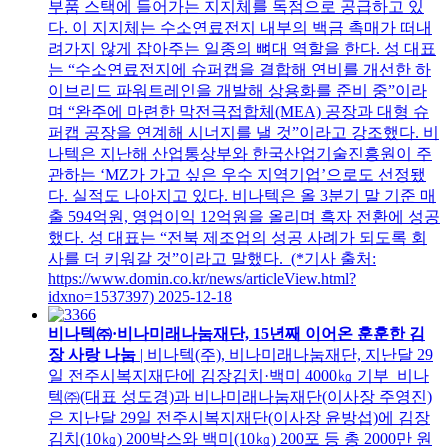
부품 스택에 들어가는 지지체를 독점으로 공급하고 있
다. 이 지지체는 수소연료전지 내부의 백금 촉매가 떠내
려가지 않게 잡아주는 일종의 뼈대 역할을 한다. 성 대표
는 “수소연료전지에 슈퍼캡을 결합해 연비를 개선한 하
이브리드 파워트레인을 개발해 상용화를 준비 중”이라
며 “완주에 마련한 막전극접합체(MEA) 공장과 대형 슈
퍼캡 공장을 연계해 시너지를 낼 것”이라고 강조했다. 비
나텍은 지난해 산업통상부와 한국산업기술진흥원이 주
관하는 ‘MZ가 가고 싶은 우수 지역기업’으로도 선정됐
다. 실적도 나아지고 있다. 비나텍은 올 3분기 말 기준 매
출 594억원, 영업이익 12억원을 올리며 흑자 전환에 성공
했다. 성 대표는 “전북 제조업의 성공 사례가 되도록 회
사를 더 키워갈 것”이라고 말했다. (*기사 출처:
https://www.domin.co.kr/news/articleView.html?
idxno=1537397)
2025-12-18
비나텍㈜·비나미래나눔재단, 15년째 이어온 훈훈한 김
장 사랑 나눔
| 비나텍(주), 비나미래나눔재단, 지난달 29
일 전주시복지재단에 김장김치·백미 4000㎏ 기부 비나
텍㈜(대표 성도경)과 비나미래나눔재단(이사장 주영진)
은 지난달 29일 전주시복지재단(이사장 윤방섭)에 김장
김치(10㎏) 200박스와 백미(10㎏) 200포 등 총 2000만 원