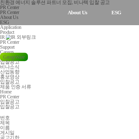
친환경 에너지 솔루션 파트너 모집, 비나텍 입찰 공고
P
R
C
e
n
t
e
r
About Us
ESG
PR Center
About Us
ESG
Application
Product
IR
PR Center
Support
Careers
GroupWare
입찰공고
비나소식
산업동향
홍보영상
입찰공고
제품 인증 서류
Home
PR Center
입찰공고
입찰공고
번호
제목
이름
게시일
공고기한