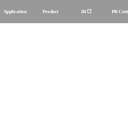
Application
Product
IR
PR Cent