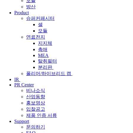
모듈
방산
Product
슈퍼커패시터
셀
모듈
연료전지
지지체
촉매
MEA
탈취필터
분리판
폴리머/하이브리드 캡
IR
PR Center
비나소식
산업동향
홍보영상
입찰공고
제품 인증 서류
Support
문의하기
FAQ