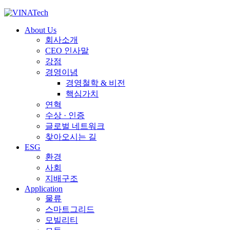
About Us
회사소개
CEO 인사말
강점
경영이념
경영철학 & 비전
핵심가치
연혁
수상 · 인증
글로벌 네트워크
찾아오시는 길
ESG
환경
사회
지배구조
Application
물류
스마트그리드
모빌리티