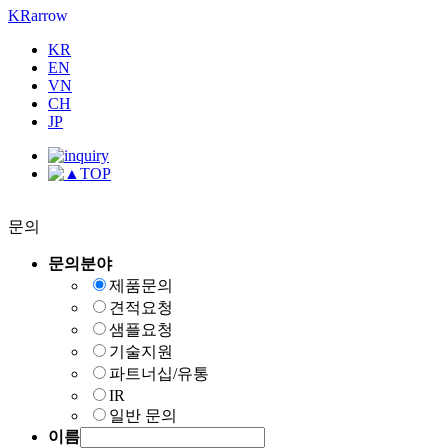
arrow
KR
KR
EN
VN
CH
JP
TOP
문의
문의분야
제품문의
견적요청
샘플요청
기술지원
파트너십/유통
IR
일반 문의
이름