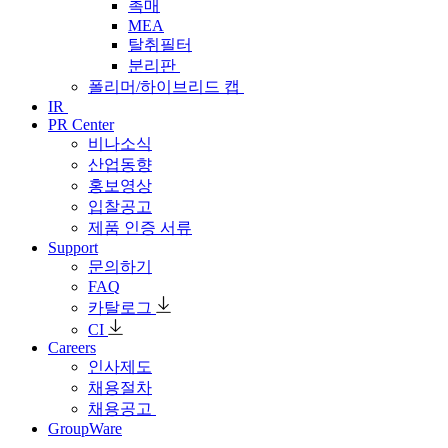
촉매
MEA
탈취필터
분리판
폴리머/하이브리드 캡
IR
PR Center
비나소식
산업동향
홍보영상
입찰공고
제품 인증 서류
Support
문의하기
FAQ
카탈로그
CI
Careers
인사제도
채용절차
채용공고
GroupWare