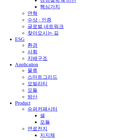
경영철학 & 비전
핵심가치
연혁
수상 · 인증
글로벌 네트워크
찾아오시는 길
ESG
환경
사회
지배구조
Application
물류
스마트그리드
모빌리티
모듈
방산
Product
슈퍼커패시터
셀
모듈
연료전지
지지체