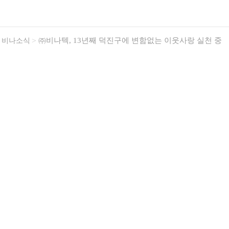
㈜비나텍, 13년째 덕진구에 변함없는 이웃사랑 실천 중
비나소식