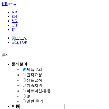
arrow
KR
KR
EN
VN
CH
JP
TOP
문의
문의분야
제품문의
견적요청
샘플요청
기술지원
파트너십/유통
IR
일반 문의
이름