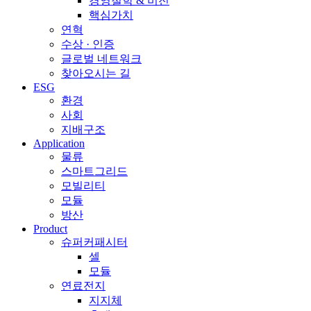
경영철학 & 비전
핵심가치
연혁
수상 · 인증
글로벌 네트워크
찾아오시는 길
ESG
환경
사회
지배구조
Application
물류
스마트그리드
모빌리티
모듈
방산
Product
슈퍼커패시터
셀
모듈
연료전지
지지체