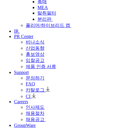
촉매
MEA
탈취필터
분리판
폴리머/하이브리드 캡
IR
PR Center
비나소식
산업동향
홍보영상
입찰공고
제품 인증 서류
Support
문의하기
FAQ
카탈로그
CI
Careers
인사제도
채용절차
채용공고
GroupWare