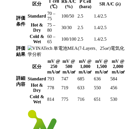
T cell
Rh A/C
P Cell
区分
SR A/C (λ)
(℃)
(%)
(bara)
70 –
Standard
100/50
2.5
1.4/2.5
評価
75
条件
Hot &
75 –
30/30
2.5
1.4/2.5
Dry
80
Cold &
60 –
100/100
2.5
1.4/2.5
Wet
65
評価
結果
mV @
mV @
mV @
mV @
mV @
250
500
1,000
1,500
2,000
区分
mA/㎠
mA/㎠
mA/㎠
mA/㎠
mA/㎠
詳細
Standard
793
747
685
636
584
内容
Hot &
778
719
633
550
456
Dry
Cold &
814
775
716
651
530
Wet