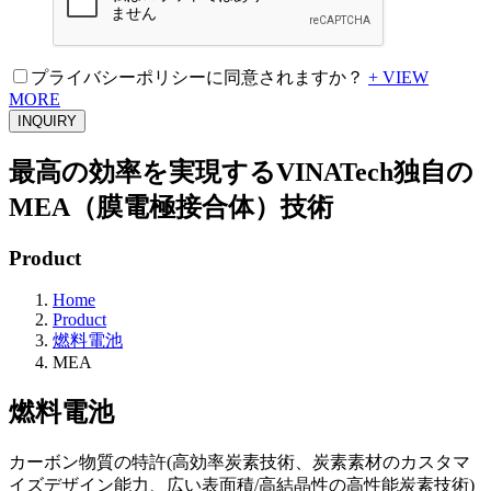
プライバシーポリシーに同意されますか？
+ VIEW
MORE
INQUIRY
最高の効率を実現するVINATech独自の
MEA（膜電極接合体）技術
Product
Home
Product
燃料電池
MEA
燃料電池
カーボン物質の特許(高効率炭素技術、炭素素材のカスタマ
イズデザイン能力、広い表面積/高結晶性の高性能炭素技術)