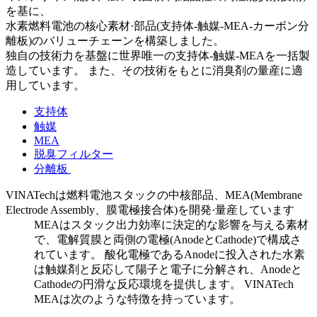
を基に、
水素燃料電池の核心素材·部品(支持体-触媒-MEA-カーボン分
離板)のバリューチェーンを構築しました。
独自の技術力を基盤に世界唯一の支持体-触媒-MEAを一括製
造しています。 また、その技術をもとに消臭剤の量産に適
用しています。
支持体
触媒
MEA
脱臭フィルター
分離板
VINATechは燃料電池スタックの中核部品、MEA(Membrane
Electrode Assembly、膜電極接合体)を開発·量産しています
MEAはスタック出力効率に決定的な影響を与える素材
で、電解質膜と両側の電極(AnodeとCathode)で構成さ
れています。 酸化電極であるAnodeに投入された水素
は触媒剤と反応して陽子と電子に分解され、Anodeと
Cathodeの円滑な反応環境を提供します。 VINATech
MEAは次のような特徴を持っています。