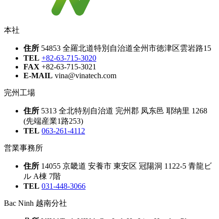
本社
住所
54853 全羅北道特別自治道全州市徳津区雲岩路15
TEL
+82-63-715-3020
FAX
+82-63-715-3021
E-MAIL
vina@vinatech.com
完州工場
住所
5313 全北特别自治道 完州郡 凤东邑 耶纳里 1268
(先端産業1路253)
TEL
063-261-4112
営業事務所
住所
14055 京畿道 安養市 東安区 冠陽洞 1122-5 青龍ビ
ル A棟 7階
TEL
031-448-3066
Bac Ninh 越南分社