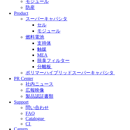
モジュール
防産
Product
スーパーキャパシタ
セル
モジュール
燃料電池
支持体
触媒
MEA
脱臭フィルター
分離板
ポリマーハイブリッドスーパーキャパシタ
PR Center
社内ニュース
広報映像
製品認証書類
Support
問い合わせ
FAQ
Catalogue
CI
Careers