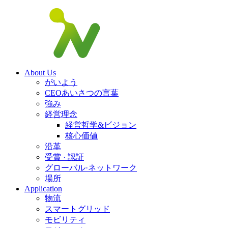
About Us
がいよう
CEOあいさつの言葉
強み
経営理念
経営哲学&ビジョン
核心価値
沿革
受賞 · 認証
グローバル·ネットワーク
場所
Application
物流
スマートグリッド
モビリティ