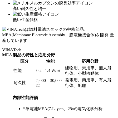
高い耐久性と均一
低い生産価格
VINATech
MEA 製品の特性と応用分野
区分
性能
応用分野
建物用、乗用車、無人飛
性能
0.2 - 1.4 W/㎠
行体、小型移動体
発電用、商用車、有人飛
5,000 – 30,000
耐久性
hr
行体、船舶
内部性能評価
*
単電池MEA(7-Layers、25㎠)電気化学分析