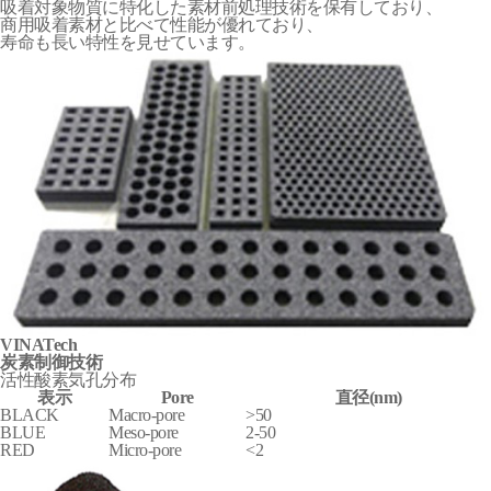
吸着対象物質に特化した素材前処理技術を保有しており、
商用吸着素材と比べて性能が優れており、
寿命も長い特性を見せています。
VINATech
炭素制御技術
活性酸素気孔分布
表示
Pore
直径(nm)
BLACK
Macro-pore
>50
BLUE
Meso-pore
2-50
RED
Micro-pore
<2