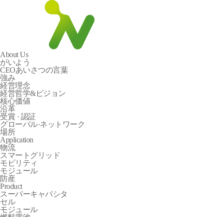
About Us
がいよう
CEOあいさつの言葉
強み
経営理念
経営哲学&ビジョン
核心価値
沿革
受賞 · 認証
グローバル·ネットワーク
場所
Application
物流
スマートグリッド
モビリティ
モジュール
防産
Product
スーパーキャパシタ
セル
モジュール