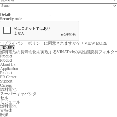
Details
Security code
プライバシーポリシーに同意されますか？
+ VIEW MORE
INQUIRY
燃料電池の長寿命化を実現するVINATechの高性能脱臭フィルタ
P
r
o
d
u
c
t
Product
About Us
Application
Product
PR Center
Support
Careers
燃料電池
スーパーキャパシタ
セル
モジュール
燃料電池
支持体
触媒