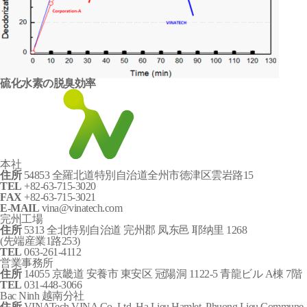
硫化水素の脱臭効率
本社
住所
54853 全羅北道特別自治道全州市徳津区雲岩路15
TEL
+82-63-715-3020
FAX
+82-63-715-3021
E-MAIL
vina@vinatech.com
完州工場
住所
5313 全北特别自治道 完州郡 凤东邑 耶纳里 1268
(先端産業1路253)
TEL
063-261-4112
営業事務所
住所
14055 京畿道 安養市 東安区 冠陽洞 1122-5 青龍ビル A棟 7階
TEL
031-448-3066
Bac Ninh 越南分社
住所
VINATech VINA Co.,Ltd, Ha Lieu Hamlet, Phuong Lieu Commune,