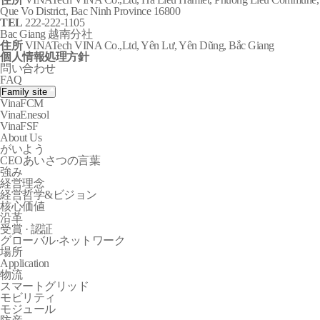
Que Vo District, Bac Ninh Province 16800
TEL
222-222-1105
Bac Giang 越南分社
住所
VINATech VINA Co.,Ltd, Yên Lư, Yên Dũng, Bắc Giang
個人情報処理方針
問い合わせ
FAQ
Family site
VinaFCM
VinaEnesol
VinaFSF
About Us
がいよう
CEOあいさつの言葉
強み
経営理念
経営哲学&ビジョン
核心価値
沿革
受賞 · 認証
グローバル·ネットワーク
場所
Application
物流
スマートグリッド
モビリティ
モジュール