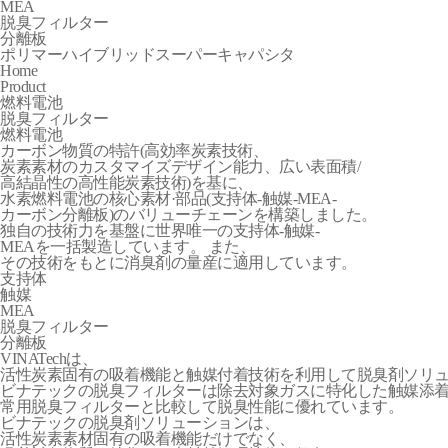
MEA
脱臭フィルター
分離板
ポリマーハイブリッドスーパーキャパシタ
Home
Product
燃料電池
脱臭フィルター
燃料電池
カーボン物質の特許(高効率炭素技術、
炭素素材のカスタマイズデザイン能力、広い表面積/
高結晶性の高性能炭素技術)を基に、
水素燃料電池の核心素材·部品(支持体-触媒-MEA-
カーボン分離板)のバリューチェーンを構築しました。
独自の技術力を基盤に世界唯一の支持体-触媒-
MEAを一括製造しています。 また、
その技術をもとに消臭剤の量産に適用しています。
支持体
触媒
MEA
脱臭フィルター
分離板
VINATechは、
活性炭素固有の吸着機能と触媒付着技術を利用して脱臭剤ソリ
ビナテックの脱臭フィルターは除去対象ガスに特化した触媒添
常用脱臭フィルターと比較して脱臭性能に優れています。
ビナテックの脱臭剤ソリューションは、
活性炭素素材固有の吸着機能だけでなく、