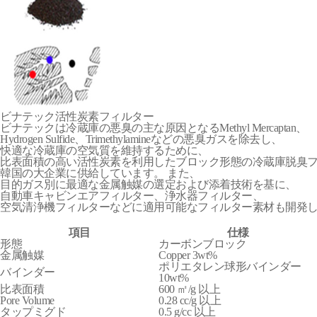
ビナテック活性炭素フィルター
ビナテックは冷蔵庫の悪臭の主な原因となるMethyl Mercaptan、
Hydrogen Sulfide、Trimethylamineなどの悪臭ガスを除去し、
快適な冷蔵庫の空気質を維持するために、
比表面積の高い活性炭素を利用したブロック形態の冷蔵庫脱臭
韓国の大企業に供給しています。 また、
目的ガス別に最適な金属触媒の選定および添着技術を基に、
自動車キャビンエアフィルター、浄水器フィルター、
空気清浄機フィルターなどに適用可能なフィルター素材も開発
項目
仕様
形態
カーボンブロック
金属触媒
Copper 3wt%
ポリエタレン球形バインダー
バインダー
10wt%
比表面積
600 ㎡/g 以上
Pore Volume
0.28 cc/g 以上
タップミグド
0.5 g/cc 以上