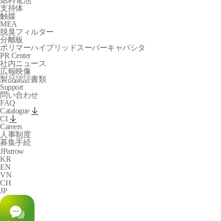
燃料電池
支持体
触媒
MEA
脱臭フィルター
分離板
ポリマーハイブリッドスーパーキャパシタ
PR Center
社内ニュース
広報映像
製品認証書類
Support
問い合わせ
FAQ
Catalogue
CI
Careers
人事制度
募集手続
arrow
JP
KR
EN
VN
CH
JP