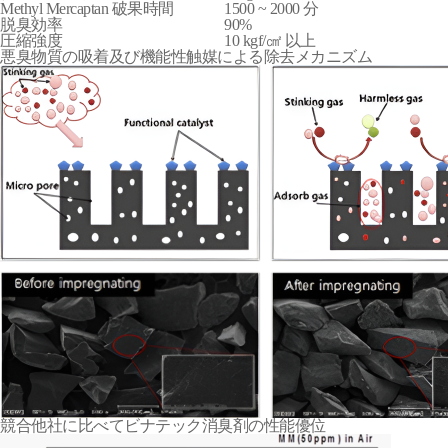
Methyl Mercaptan 破果時間
1500 ~ 2000 分
脱臭効率
90%
圧縮強度
10 kgf/㎠ 以上
悪臭物質の吸着及び機能性触媒による除去メカニズム
競合他社に比べてビナテック消臭剤の性能優位