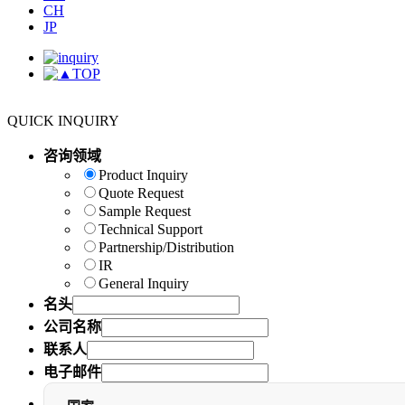
CH
JP
TOP
QUICK INQUIRY
咨询领域
Product Inquiry
Quote Request
Sample Request
Technical Support
Partnership/Distribution
IR
General Inquiry
名头
公司名称
联系人
电子邮件