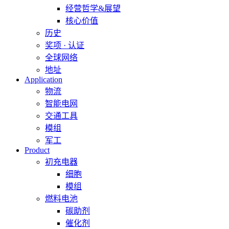
经营哲学&展望
核心价值
历史
奖项 · 认证
全球网络
地址
Application
物流
智能电网
交通工具
模组
军工
Product
初充电器
细胞
模组
燃料电池
碳助剂
催化剂