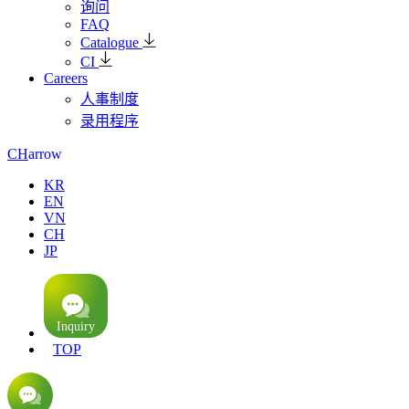
询问
FAQ
Catalogue
CI
Careers
人事制度
录用程序
arrow
CH
KR
EN
VN
CH
JP
TOP