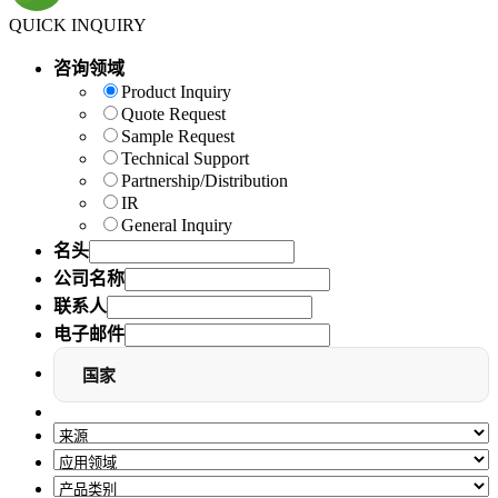
QUICK INQUIRY
咨询领域
Product Inquiry
Quote Request
Sample Request
Technical Support
Partnership/Distribution
IR
General Inquiry
名头
公司名称
联系人
电子邮件
国家