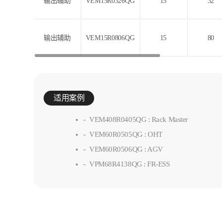
输出辅助
VEM15R0326QG
15
32
输出辅助
VEM15R0806QG
15
80
适用案例
VEM408R0405QG : Rack Master
VEM60R0505QG : OHT
VEM60R0506QG : AGV
VPM68R4138QG : FR-ESS
询问