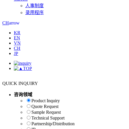
人事制度
录用程序
arrow
CH
KR
EN
VN
CH
JP
TOP
QUICK INQUIRY
咨询领域
Product Inquiry
Quote Request
Sample Request
Technical Support
Partnership/Distribution