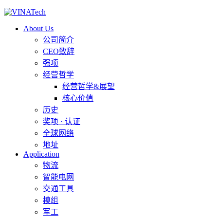
About Us
公司简介
CEO致辞
强项
经营哲学
经营哲学&展望
核心价值
历史
奖项 · 认证
全球网络
地址
Application
物流
智能电网
交通工具
模组
军工