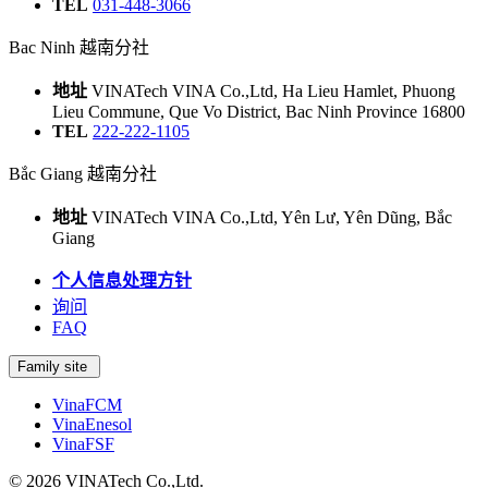
TEL
031-448-3066
Bac Ninh 越南分社
地址
VINATech VINA Co.,Ltd, Ha Lieu Hamlet, Phuong
Lieu Commune, Que Vo District, Bac Ninh Province 16800
TEL
222-222-1105
Bắc Giang 越南分社
地址
VINATech VINA Co.,Ltd, Yên Lư, Yên Dũng, Bắc
Giang
个人信息处理方针
询问
FAQ
Family site
VinaFCM
VinaEnesol
VinaFSF
© 2026 VINATech Co.,Ltd.