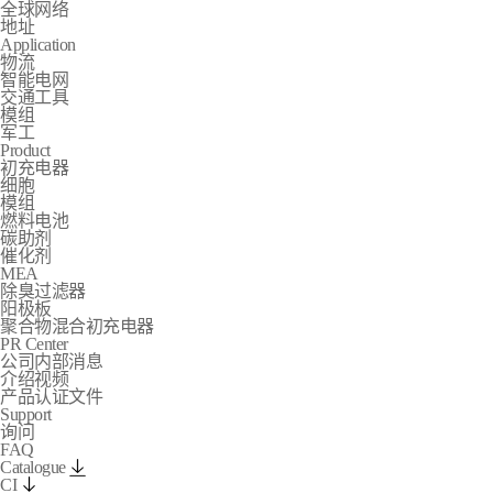
全球网络
地址
Application
物流
智能电网
交通工具
模组
军工
Product
初充电器
细胞
模组
燃料电池
碳助剂
催化剂
MEA
除臭过滤器
阳极板
聚合物混合初充电器
PR Center
公司内部消息
介绍视频
产品认证文件
Support
询问
FAQ
Catalogue
CI