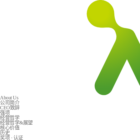
About Us
公司简介
CEO致辞
强项
经营哲学
经营哲学&展望
核心价值
历史
奖项 · 认证