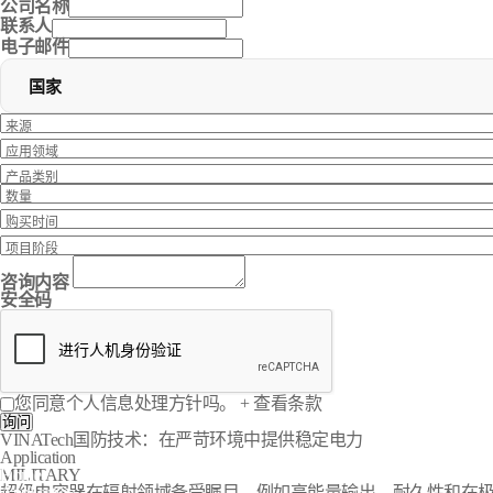
公司名称
联系人
电子邮件
国家
咨询内容
安全码
您同意个人信息处理方针吗。
+ 查看条款
询问
VINATech国防技术：在严苛环境中提供稳定电力
Application
Home
MILITARY
Application
超级电容器在辐射领域备受瞩目，例如高能量输出，耐久性和在