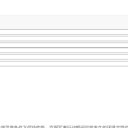
极端温度条件下保持性能，克服军事行动期间可能发生的环境并提