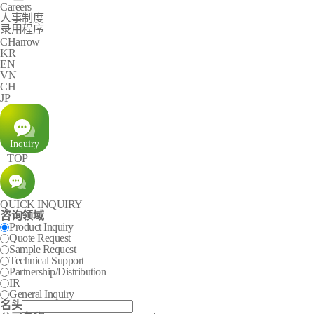
Careers
人事制度
录用程序
arrow
CH
KR
EN
VN
CH
JP
TOP
QUICK INQUIRY
咨询领域
Product Inquiry
Quote Request
Sample Request
Technical Support
Partnership/Distribution
IR
General Inquiry
名头