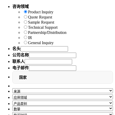
咨询领域
Product Inquiry
Quote Request
Sample Request
Technical Support
Partnership/Distribution
IR
General Inquiry
名头
公司名称
联系人
电子邮件
国家