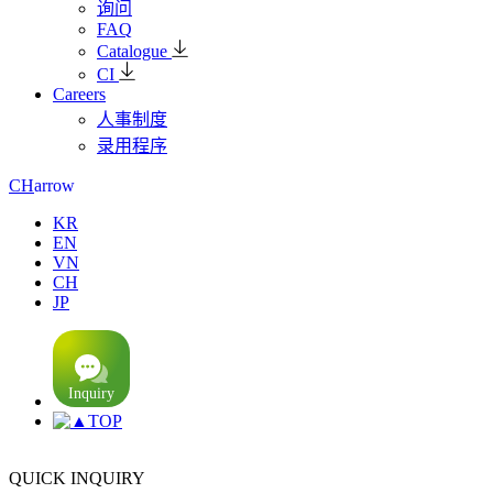
询问
FAQ
Catalogue
CI
Careers
人事制度
录用程序
arrow
CH
KR
EN
VN
CH
JP
TOP
QUICK INQUIRY