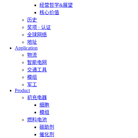
经营哲学&展望
核心价值
历史
奖项 · 认证
全球网络
地址
Application
物流
智能电网
交通工具
模组
军工
Product
初充电器
细胞
模组
燃料电池
碳助剂
催化剂