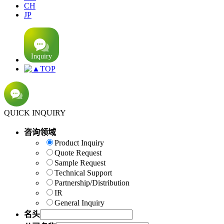
CH
JP
TOP
QUICK INQUIRY
咨询领域
Product Inquiry
Quote Request
Sample Request
Technical Support
Partnership/Distribution
IR
General Inquiry
名头