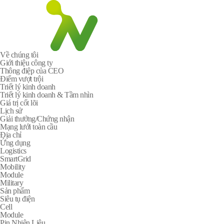
Về chúng tôi
Giới thiệu công ty
Thông điệp của CEO
Điểm vượt trội
Triết lý kinh doanh
Triết lý kinh doanh & Tầm nhìn
Giá trị cốt lõi
Lịch sử
Giải thưởng/Chứng nhận
Mạng lưới toàn cầu
Địa chỉ
Ứng dụng
Logistics
SmartGrid
Mobility
Module
Military
Sản phẩm
Siêu tụ điện
Cell
Module
Pin Nhiên Liệu