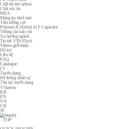
Chất hỗ trợ carbon
Chất xúc tác
MEA
Màng lọc khử mùi
Tấm lưỡng cực
Polymer & Hybrid Al E Capacitor
Thông cáo báo chí
Xu hướng ngành
Tin tức VINATech
Videos giới thiệu
Hỗ trợ
Liên hệ
FAQ
Catalogue
CI
Tuyển dụng
Hệ thống nhân sự
Thủ tục tuyển dụng
arrow
VN
KR
EN
VN
CH
JP
TOP
QUICK INQUIRY