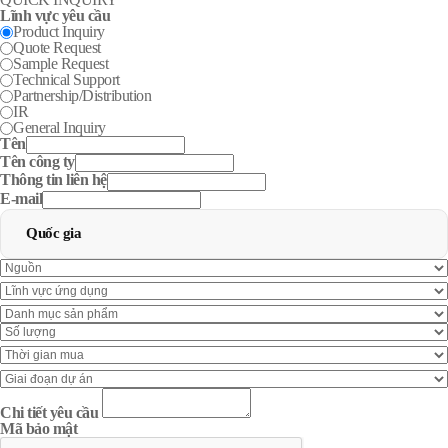
Lĩnh vực yêu cầu
Product Inquiry
Quote Request
Sample Request
Technical Support
Partnership/Distribution
IR
General Inquiry
Tên
Tên công ty
Thông tin liên hệ
E-mail
Quốc gia
Chi tiết yêu cầu
Mã bảo mật