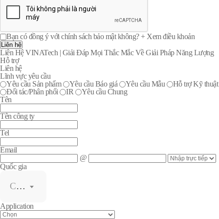
Bạn có đồng ý với chính sách bảo mật không?
+ Xem điều khoản
Liên hệ
Liên Hệ VINATech | Giải Đáp Mọi Thắc Mắc Về Giải Pháp Năng Lượng
Hỗ trợ
Liên hệ
Lĩnh vực yêu cầu
Yêu cầu Sản phẩm
Yêu cầu Báo giá
Yêu cầu Mẫu
Hỗ trợ Kỹ thuật
Đối tác/Phân phối
IR
Yêu cầu Chung
Tên
Tên công ty
Tel
Email
@
Quốc gia
Chọn
Application