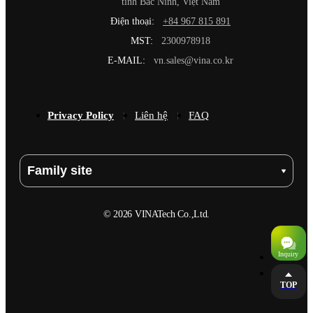
tỉnh Bắc Ninh, Việt Nam
Điện thoại:
+84 967 815 891
MST:
2300978918
E-MAIL:
vn.sales@vina.co.kr
Privacy Policy
Liên hệ
FAQ
Family site
© 2026 VINATech Co.,Ltd.
TOP