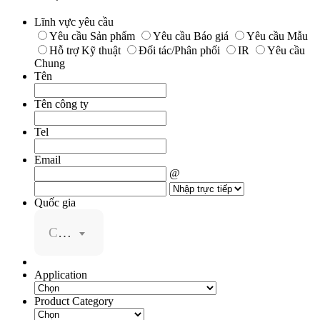
Lĩnh vực yêu cầu
Yêu cầu Sản phẩm
Yêu cầu Báo giá
Yêu cầu Mẫu
Hỗ trợ Kỹ thuật
Đối tác/Phân phối
IR
Yêu cầu
Chung
Tên
Tên công ty
Tel
Email
@
Quốc gia
Chọn
Application
Product Category