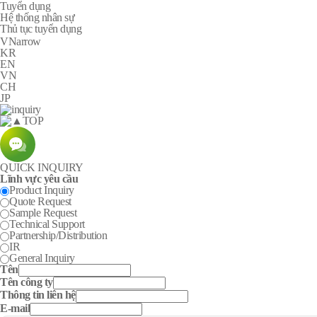
Tuyển dụng
Hệ thống nhân sự
Thủ tục tuyển dụng
arrow
VN
KR
EN
VN
CH
JP
TOP
QUICK INQUIRY
Lĩnh vực yêu cầu
Product Inquiry
Quote Request
Sample Request
Technical Support
Partnership/Distribution
IR
General Inquiry
Tên
Tên công ty
Thông tin liên hệ
E-mail