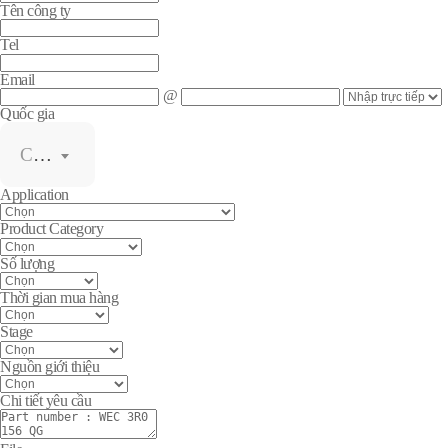
Tên công ty
Tel
Email
@
Quốc gia
Chọn
Application
Product Category
Số lượng
Thời gian mua hàng
Stage
Nguồn giới thiệu
Chi tiết yêu cầu