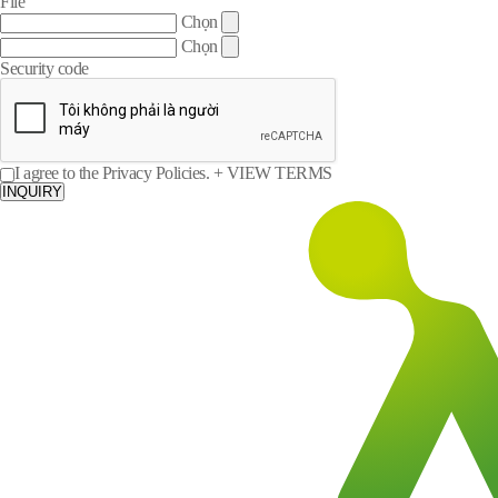
File
Chọn
Chọn
Security code
I agree to the Privacy Policies.
+ VIEW TERMS
INQUIRY