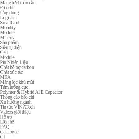
Mạng lưới toàn cầu
Địa chỉ
Ứng dụng
Logistics
SmartGrid
Mobility
Module
Military
Sản phẩm
Siêu tụ điện
Cell
Module
Pin Nhiên Liệu
Chất hỗ trợ carbon
Chất xúc tác
MEA
Màng lọc khử mùi
Tấm lưỡng cực
Polymer & Hybrid Al E Capacitor
Thông cáo báo chí
Xu hướng ngành
Tin tức VINATech
Videos giới thiệu
Hỗ trợ
Liên hệ
FAQ
Catalogue
CI