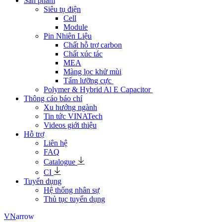
Sản phẩm
Siêu tụ điện
Cell
Module
Pin Nhiên Liệu
Chất hỗ trợ carbon
Chất xúc tác
MEA
Màng lọc khử mùi
Tấm lưỡng cực
Polymer & Hybrid Al E Capacitor
Thông cáo báo chí
Xu hướng ngành
Tin tức VINATech
Videos giới thiệu
Hỗ trợ
Liên hệ
FAQ
Catalogue
CI
Tuyển dụng
Hệ thống nhân sự
Thủ tục tuyển dụng
arrow
VN