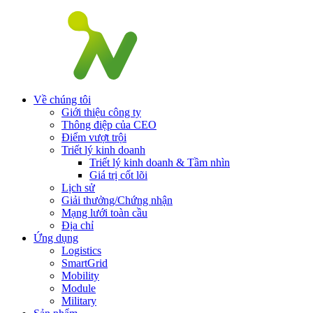
Về chúng tôi
Giới thiệu công ty
Thông điệp của CEO
Điểm vượt trội
Triết lý kinh doanh
Triết lý kinh doanh & Tầm nhìn
Giá trị cốt lõi
Lịch sử
Giải thưởng/Chứng nhận
Mạng lưới toàn cầu
Địa chỉ
Ứng dụng
Logistics
SmartGrid
Mobility
Module
Military