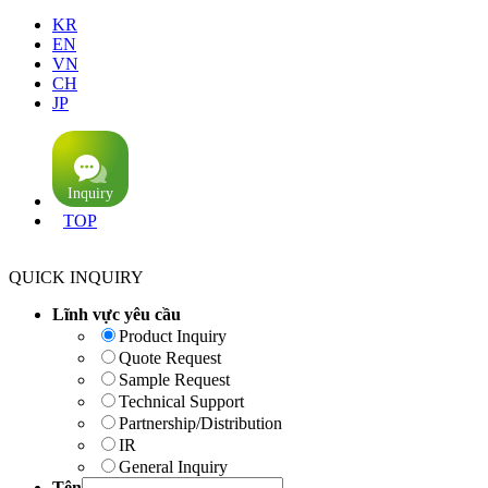
KR
EN
VN
CH
JP
TOP
QUICK INQUIRY
Lĩnh vực yêu cầu
Product Inquiry
Quote Request
Sample Request
Technical Support
Partnership/Distribution
IR
General Inquiry
Tên