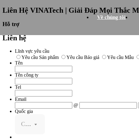
Liên Hệ VINATech | Giải Đáp Mọi Thắc 
Về chúng tôi
Hỗ trợ
Liên hệ
Lĩnh vực yêu cầu
Yêu cầu Sản phẩm
Yêu cầu Báo giá
Yêu cầu Mẫu
Tên
Tên công ty
Tel
Email
@
Quốc gia
Chọn