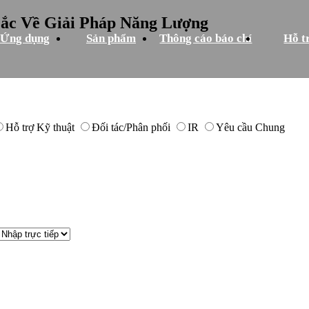
Mắc Về Giải Pháp Năng Lượng
Ứng dụng
Sản phẩm
Thông cáo báo chí
Hỗ t
Hỗ trợ Kỹ thuật
Đối tác/Phân phối
IR
Yêu cầu Chung