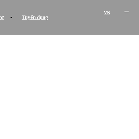
VN
rợ
Tuyển dụng