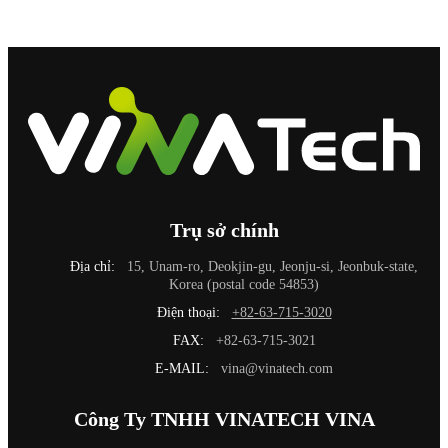
Trụ sở chính
Địa chỉ:
15, Unam-ro, Deokjin-gu, Jeonju-si, Jeonbuk-state,
Korea (postal code 54853)
Điện thoại:
+82-63-715-3020
FAX:
+82-63-715-3021
E-MAIL:
vina@vinatech.com
Công Ty TNHH VINATECH VINA