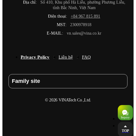
Địa chỉ:
Số 410, Khu phố Hà Liễu, phường Phương Liễu,
tỉnh Bắc Ninh, Việt Nam
Điện thoại:
+84 967 815 891
MST:
2300978918
E-MAIL:
vn.sales@vina.co.kr
Privacy Policy
Liên hệ
FAQ
Family site
© 2026 VINATech Co.,Ltd.
TOP