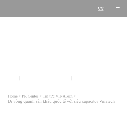
VN
Tất Cả Tin Tức Về Giải Pháp Năng Lượng Thân Thiện
Môi Trường: Tin Tức VINATech
THÔNG CÁO BÁO CHÍ
Home
PR Center
Tin tức VINATech
Đi vòng quanh sân khấu quốc tế với siêu capacitor Vinatech