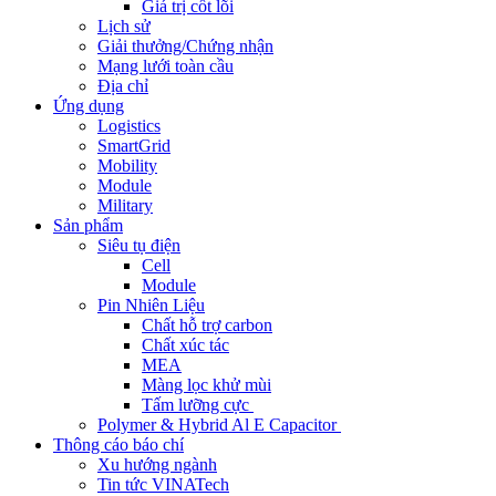
Giá trị cốt lõi
Lịch sử
Giải thưởng/Chứng nhận
Mạng lưới toàn cầu
Địa chỉ
Ứng dụng
Logistics
SmartGrid
Mobility
Module
Military
Sản phẩm
Siêu tụ điện
Cell
Module
Pin Nhiên Liệu
Chất hỗ trợ carbon
Chất xúc tác
MEA
Màng lọc khử mùi
Tấm lưỡng cực
Polymer & Hybrid Al E Capacitor
Thông cáo báo chí
Xu hướng ngành
Tin tức VINATech