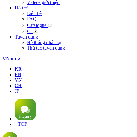
Videos giới thiệu
Hỗ trợ
Liên hệ
FAQ
Catalogue
CI
Tuyển dụng
Hệ thống nhân sự
Thủ tục tuyển dụng
arrow
VN
KR
EN
VN
CH
JP
TOP