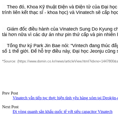
Theo đó, Khoa Kỹ thuật Điện và Điện tử của Đại học J
trình liên kết thạc sĩ - khoa học) và Vinatech sẽ cấp họ
Giám đốc điều hành của Vinatech Sung Do Kyung cho bi
tài hơn nữa vì các dự án như pin thứ cấp và pin nhiên
Tổng thư ký Park Jin Bae nói: "Vintech đang thúc đẩy
số 1 thế giới. Để hỗ trợ điều này, Đại học Jeonju cũng
*Source:
(
https://www.domin.co.kr/news/articleView.html?idxno=1447800
Prev Post
Vinatech vẫn tiếp tục thực hiện tình yêu hàng xóm tại Deokjin
Next Post
Đi vòng quanh sân khấu quốc tế với siêu capacitor Vinatech