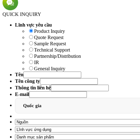
QUICK INQUIRY
Lĩnh vực yêu cầu
Product Inquiry
Quote Request
Sample Request
Technical Support
Partnership/Distribution
IR
General Inquiry
Tên
Tên công ty
Thông tin liên hệ
E-mail
Quốc gia