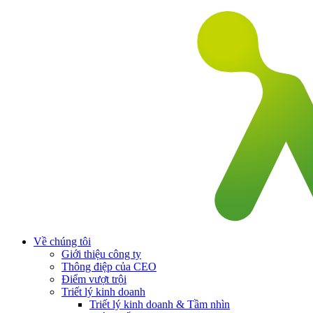
Về chúng tôi
Giới thiệu công ty
Thông điệp của CEO
Điểm vượt trội
Triết lý kinh doanh
Triết lý kinh doanh & Tầm nhìn