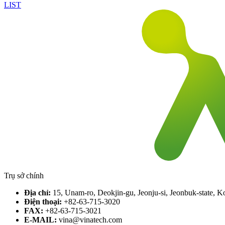
LIST
Trụ sở chính
Địa chỉ:
15, Unam-ro, Deokjin-gu, Jeonju-si, Jeonbuk-state, K
Điện thoại:
+82-63-715-3020
FAX:
+82-63-715-3021
E-MAIL:
vina@vinatech.com