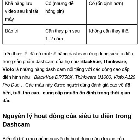
Khả năng lưu 
Có (nhưng dễ 
Có (ổn định hơn)
video sau khi tắt 
hỏng pin)
máy
Bảo trì
Cần thay pin sau 
Không cần thay thế.
1–2 năm.
Trên thực tế, đã có một số hãng dashcam ứng dụng siêu tụ điện 
trong sản phẩm dashcam của họ như
 BlackVue
, 
Thinkware
, 
Viofo
 là những hãng dash cam nổi tiếng với các dòng cao cấp 
điển hình như:  
BlackVue DR750X
, 
Thinkware U1000
, 
Viofo A129 
Pro Duo… 
Các mẫu này được người dùng đánh giá cao về 
độ 
bền, tuổi thọ cao , cung cấp nguồn ổn định trong thời gian 
dài.
Nguyên lý hoạt động của siêu tụ điện trong 
Dashcam
Biểu đồ trên mô phỏng nguyên lý hoạt động năng lượng của 