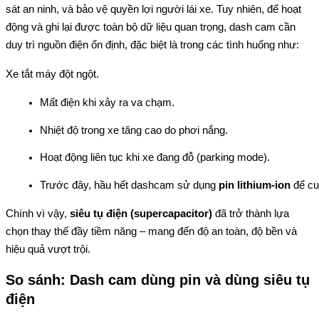
sát an ninh, và bảo vệ quyền lợi người lái xe. Tuy nhiên, để hoạt 
động và ghi lại được toàn bộ dữ liệu quan trọng, dash cam cần 
duy trì nguồn điện ổn định, đặc biệt là trong các tình huống như:
Xe tắt máy đột ngột.
Mất điện khi xảy ra va chạm.
Nhiệt độ trong xe tăng cao do phơi nắng.
Hoạt động liên tục khi xe đang đỗ (parking mode).
Trước đây, hầu hết dashcam sử dụng 
pin lithium-ion
 để cu
Chính vì vậy, 
siêu tụ điện (supercapacitor)
 đã trở thành lựa 
chọn thay thế đầy tiềm năng – mang đến độ an toàn, độ bền và 
hiệu quả vượt trội.
So sánh: Dash cam dùng pin và dùng siêu tụ 
điện