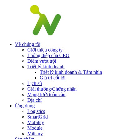
Về chúng tôi
Giới thiệu công ty
Thông điệp của CEO
Điểm vượt trội
Triết lý kinh doanh
Triết lý kinh doanh & Tầm nhìn
Giá trị cốt lõi
Lịch sử
Giải thưởng/Chứng nhận
Mạng lưới toàn cầu
Địa chỉ
Ứng dụng
Logistics
SmartGrid
Mobility
Module
Military