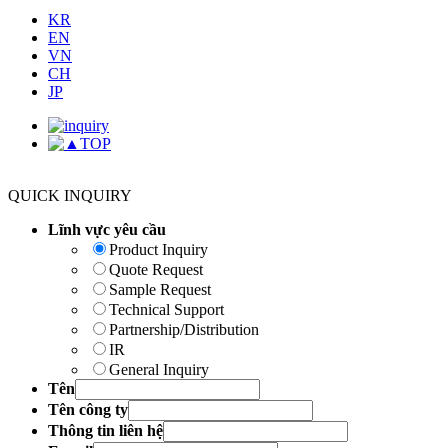
KR
EN
VN
CH
JP
TOP
QUICK INQUIRY
Lĩnh vực yêu cầu
Product Inquiry
Quote Request
Sample Request
Technical Support
Partnership/Distribution
IR
General Inquiry
Tên
Tên công ty
Thông tin liên hệ