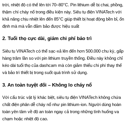
trời, nhiệt độ có thể lên tới 70–80°C. Pin lithium dễ bị chai, phồng, 
thậm chí cháy nổ trong điều kiện này. Siêu tụ điện VINATech với 
khả năng chịu nhiệt lên đến 85°C giúp thiết bị hoạt động bền bỉ, ổn 
định mà mà vẫn đảm bảo được hiệu suất
2. Tuổi thọ cực dài, giảm chi phí bảo trì
Siêu tụ VINATech có thể sạc-xả lên đến hơn 500.000 chu kỳ, gấp 
hàng trăm lần so với pin lithium truyền thống. Điều này không chỉ 
kéo dài tuổi thọ của dashcam mà còn giảm thiểu chi phí thay thế 
và bảo trì thiết bị trong suốt quá trình sử dụng.
3. An toàn tuyệt đối – Không lo cháy nổ
Với cấu trúc vật lý khác biệt, siêu tụ điện VINATech không chứa 
chất điện phân dễ cháy nổ như pin lithium-ion. Người dùng hoàn 
toàn yên tâm về độ an toàn ngay cả trong những tình huống va 
chạm hoặc nhiệt độ cao.