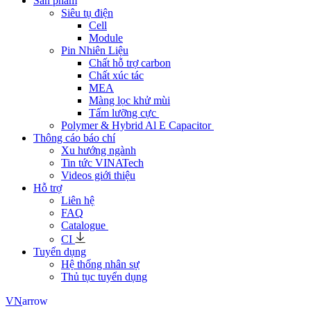
Sản phẩm
Siêu tụ điện
Cell
Module
Pin Nhiên Liệu
Chất hỗ trợ carbon
Chất xúc tác
MEA
Màng lọc khử mùi
Tấm lưỡng cực
Polymer & Hybrid Al E Capacitor
Thông cáo báo chí
Xu hướng ngành
Tin tức VINATech
Videos giới thiệu
Hỗ trợ
Liên hệ
FAQ
Catalogue
CI
Tuyển dụng
Hệ thống nhân sự
Thủ tục tuyển dụng
arrow
VN