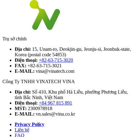
Trụ sở chính
Địa chỉ:
15, Unam-ro, Deokjin-gu, Jeonju-si, Jeonbuk-state,
Korea (postal code 54853)
Điện thoại:
+82-63-715-3020
FAX:
+82-63-715-3021
E-MAIL:
vina@vinatech.com
Công Ty TNHH VINATECH VINA
Địa chỉ:
Số 410, Khu phố Hà Liễu, phường Phương Liễu,
tỉnh Bắc Ninh, Việt Nam
Điện thoại:
+84 967 815 891
MST:
2300978918
E-MAIL:
vn.sales@vina.co.kr
Privacy Policy
Liên hệ
FAQ