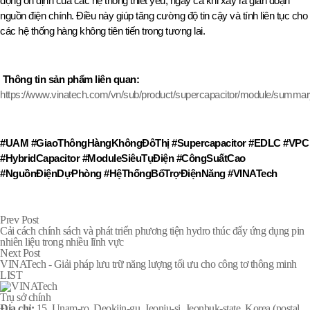
động ổn định của các hệ thống thiết yếu, ngay cả khi xảy ra gián đoạn 
nguồn điện chính. Điều này giúp tăng cường độ tin cậy và tính liên tục cho 
các hệ thống hàng không tiên tiến trong tương lai.
Thông tin sản phẩm liên quan:
https://www.vinatech.com/vn/sub/product/supercapacitor/module/summar
#UAM #GiaoThôngHàngKhôngĐôThị #Supercapacitor #EDLC #VPC 
#HybridCapacitor #ModuleSiêuTụĐiện #CôngSuấtCao 
#NguồnĐiệnDựPhòng #HệThốngBổTrợĐiệnNăng #VINATech
Prev Post
Cải cách chính sách và phát triển phương tiện hydro thúc đẩy ứng dụng pin
nhiên liệu trong nhiều lĩnh vực
Next Post
VINATech - Giải pháp lưu trữ năng lượng tối ưu cho công tơ thông minh
LIST
Trụ sở chính
Địa chỉ:
15, Unam-ro, Deokjin-gu, Jeonju-si, Jeonbuk-state, Korea (postal