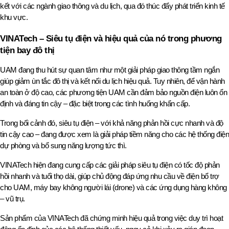
kết với các ngành giao thông và du lịch, qua đó thúc đẩy phát triển kinh tế 
khu vực.
VINATech – Siêu tụ điện và hiệu quả của nó trong phương 
tiện bay đô thị
UAM đang thu hút sự quan tâm như một giải pháp giao thông tầm ngắn 
giúp giảm ùn tắc đô thị và kết nối du lịch hiệu quả. Tuy nhiên, để vận hành 
an toàn ở độ cao, các phương tiện UAM cần đảm bảo nguồn điện luôn ổn 
định và đáng tin cậy – đặc biệt trong các tình huống khẩn cấp.
Trong bối cảnh đó, siêu tụ điện – với khả năng phản hồi cực nhanh và độ 
tin cậy cao – đang được xem là giải pháp tiềm năng cho các hệ thống điện 
dự phòng và bổ sung năng lượng tức thì.
VINATech hiện đang cung cấp các giải pháp siêu tụ điện có tốc độ phản 
hồi nhanh và tuổi thọ dài, giúp chủ động đáp ứng nhu cầu về điện bổ trợ 
cho UAM, máy bay không người lái (drone) và các ứng dụng hàng không 
– vũ trụ.
Sản phẩm của VINATech đã chứng minh hiệu quả trong việc duy trì hoạt 