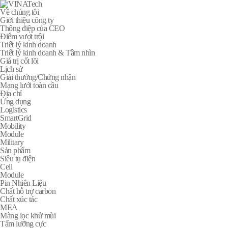
Về chúng tôi
Giới thiệu công ty
Thông điệp của CEO
Điểm vượt trội
Triết lý kinh doanh
Triết lý kinh doanh & Tầm nhìn
Giá trị cốt lõi
Lịch sử
Giải thưởng/Chứng nhận
Mạng lưới toàn cầu
Địa chỉ
Ứng dụng
Logistics
SmartGrid
Mobility
Module
Military
Sản phẩm
Siêu tụ điện
Cell
Module
Pin Nhiên Liệu
Chất hỗ trợ carbon
Chất xúc tác
MEA
Màng lọc khử mùi
Tấm lưỡng cực