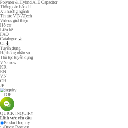
Polymer & Hybrid Al E Capacitor
Thông cáo báo chí
Xu hướng ngành
Tin tức VINATech
Videos giới thiệu
Hỗ trợ
Liên hệ
FAQ
Catalogue
CI
Tuyển dụng
Hệ thống nhân sự
Thủ tục tuyển dụng
arrow
VN
KR
EN
VN
CH
JP
TOP
QUICK INQUIRY
Lĩnh vực yêu cầu
Product Inquiry
Quote Request