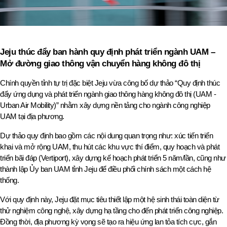
Jeju thúc đẩy ban hành quy định phát triển ngành UAM – 
Mở đường giao thông vận chuyển hàng không đô thị
Chính quyền tỉnh tự trị đặc biệt Jeju vừa công bố dự thảo “Quy định thúc 
đẩy ứng dụng và phát triển ngành giao thông hàng không đô thị (UAM - 
Urban Air Mobility)” nhằm xây dựng nền tảng cho ngành công nghiệp 
UAM tại địa phương.
Dự thảo quy định bao gồm các nội dung quan trọng như: xúc tiến triển 
khai và mở rộng UAM, thu hút các khu vực thí điểm, quy hoạch và phát 
triển bãi đáp (Vertiport), xây dựng kế hoạch phát triển 5 năm/lần, cũng như 
thành lập Ủy ban UAM tỉnh Jeju để điều phối chính sách một cách hệ 
thống.
Với quy định này, Jeju đặt mục tiêu thiết lập một hệ sinh thái toàn diện từ 
thử nghiệm công nghệ, xây dựng hạ tầng cho đến phát triển công nghiệp. 
Đồng thời, địa phương kỳ vọng sẽ tạo ra hiệu ứng lan tỏa tích cực, gắn 