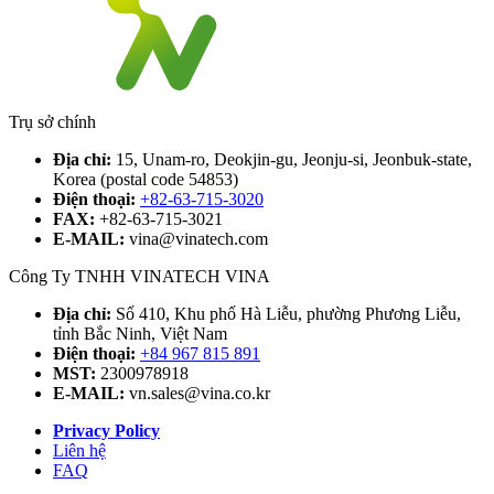
Trụ sở chính
Địa chỉ:
15, Unam-ro, Deokjin-gu, Jeonju-si, Jeonbuk-state,
Korea (postal code 54853)
Điện thoại:
+82-63-715-3020
FAX:
+82-63-715-3021
E-MAIL:
vina@vinatech.com
Công Ty TNHH VINATECH VINA
Địa chỉ:
Số 410, Khu phố Hà Liễu, phường Phương Liễu,
tỉnh Bắc Ninh, Việt Nam
Điện thoại:
+84 967 815 891
MST:
2300978918
E-MAIL:
vn.sales@vina.co.kr
Privacy Policy
Liên hệ
FAQ