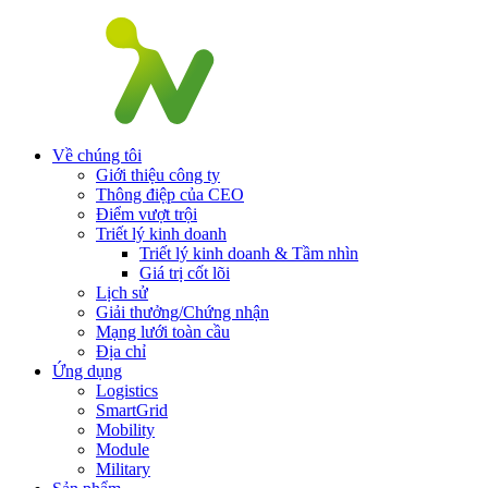
Về chúng tôi
Giới thiệu công ty
Thông điệp của CEO
Điểm vượt trội
Triết lý kinh doanh
Triết lý kinh doanh & Tầm nhìn
Giá trị cốt lõi
Lịch sử
Giải thưởng/Chứng nhận
Mạng lưới toàn cầu
Địa chỉ
Ứng dụng
Logistics
SmartGrid
Mobility
Module
Military