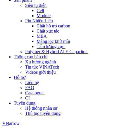
Sản phẩm
Siêu tụ điện
Cell
Module
Pin Nhiên Liệu
Chất hỗ trợ carbon
Chất xúc tác
MEA
Màng lọc khử mùi
Tấm lưỡng cực
Polymer & Hybrid Al E Capacitor
Thông cáo báo chí
Xu hướng ngành
Tin tức VINATech
Videos giới thiệu
Hỗ trợ
Liên hệ
FAQ
Catalogue
CI
Tuyển dụng
Hệ thống nhân sự
Thủ tục tuyển dụng
arrow
VN