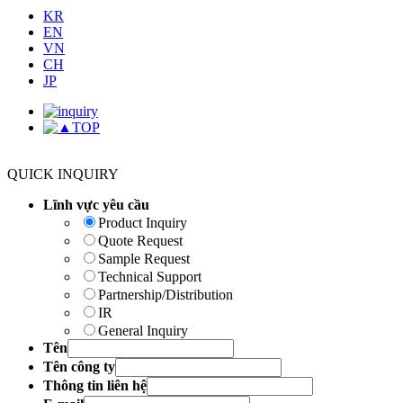
KR
EN
VN
CH
JP
TOP
QUICK INQUIRY
Lĩnh vực yêu cầu
Product Inquiry
Quote Request
Sample Request
Technical Support
Partnership/Distribution
IR
General Inquiry
Tên
Tên công ty
Thông tin liên hệ