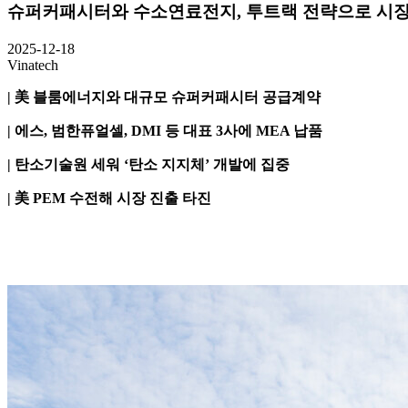
슈퍼커패시터와 수소연료전지, 투트랙 전략으로 시장
2025-12-18
Vinatech
|
美
블룸에너지와 대규모 슈퍼커패시터 공급계약
|
에스
,
범한퓨얼셀
, DMI
등 대표
3
사에
MEA
납품
|
탄소기술원 세워
‘
탄소 지지체
’
개발에 집중
|
美
PEM
수전해 시장 진출 타진