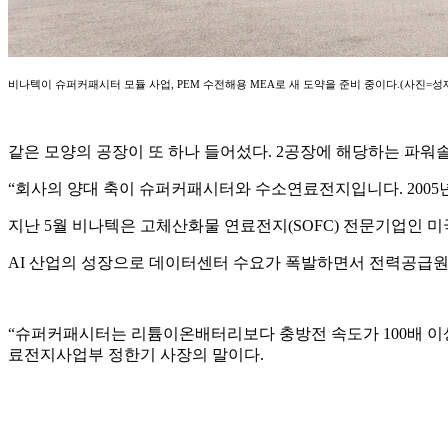
비나텍이 슈퍼커패시터 모듈 사업
, PEM
수전해용
MEA
로 새 도약을 준비 중이다
.(
사진
=
성
같은 모양의 공장이 또 하나 들어섰다
. 2
공장에 해당하는 파워
“
회사의 양대 축이 슈퍼커패시터와 수소연료전지입니다
. 2005
지난
5
월 비나텍은 고체산화물 연료전지
(SOFC)
전문기업인 미
AI
산업의 성장으로 데이터센터 수요가 폭발하면서 전력공급
“
슈퍼커패시터는 리튬이온배터리보다 충방전 속도가
100
배 이
료전지사업부 정한기 사장의 말이다
.