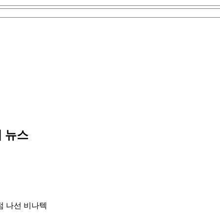
텍 뉴스
점 나선 비나텍