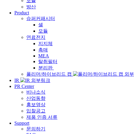
모듈
방산
Product
슈퍼커패시터
셀
모듈
연료전지
지지체
촉매
MEA
탈취필터
분리판
폴리머/하이브리드 캡
IR
PR Center
비나소식
산업동향
홍보영상
입찰공고
제품 인증 서류
Support
문의하기