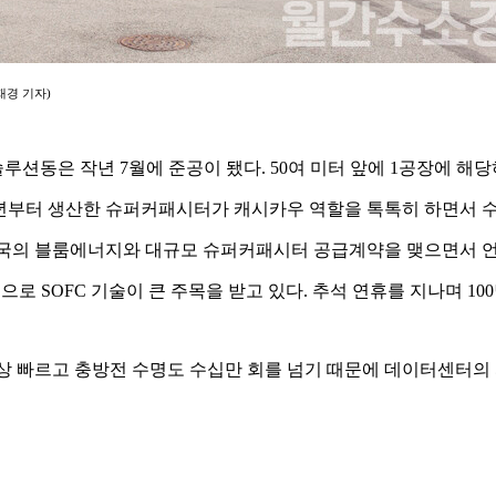
재경 기자
)
솔루션동은 작년
7
월에 준공이 됐다
. 50
여 미터 앞에
1
공장에 해당
년부터 생산한 슈퍼커패시터가 캐시카우 역할을 톡톡히 하면서 
국의 블룸에너지와 대규모 슈퍼커패시터 공급계약을 맺으면서 언
원으로
SOFC
기술이 큰 주목을 받고 있다
.
추석 연휴를 지나며
100
상 빠르고 충방전 수명도 수십만 회를 넘기 때문에 데이터센터의