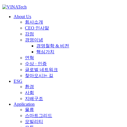
About Us
회사소개
CEO 인사말
강점
경영이념
경영철학 & 비전
핵심가치
연혁
수상 · 인증
글로벌 네트워크
찾아오시는 길
ESG
환경
사회
지배구조
Application
물류
스마트그리드
모빌리티