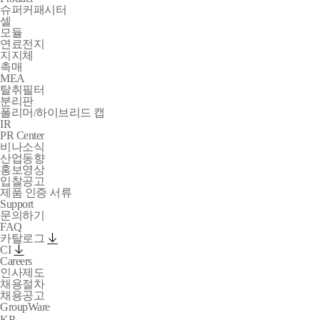
슈퍼커패시터
셀
모듈
연료전지
지지체
촉매
MEA
탈취필터
분리판
폴리머/하이브리드 캡
IR
PR Center
비나소식
산업동향
홍보영상
입찰공고
제품 인증 서류
Support
문의하기
FAQ
카탈로그
CI
Careers
인사제도
채용절차
채용공고
GroupWare
arrow
KR